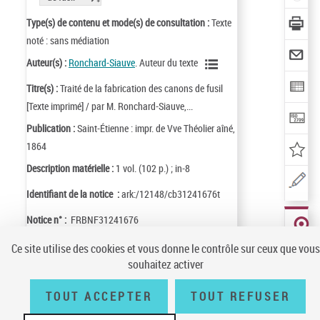
Type(s) de contenu et mode(s) de consultation :
Texte
noté : sans médiation
Auteur(s) :
Ronchard-Siauve
. Auteur du texte
Titre(s) :
Traité de la fabrication des canons de fusil
[Texte imprimé] / par M. Ronchard-Siauve,...
Publication :
Saint-Étienne : impr. de Vve Théolier aîné,
1864
Description matérielle :
1 vol. (102 p.) ; in-8
Identifiant de la notice :
ark:/12148/cb31241676t
Notice n° :
FRBNF31241676
LOCALISER
Ce site utilise des cookies et vous donne le contrôle sur ceux que vous
CE
DOCUMENT
souhaitez activer
(2 EXEMPLA
TOUT ACCEPTER
TOUT REFUSER
Conditions générales d'utilisation
|
A propos
|
Plan du site
|
Écrire à la
BnF
|
Accessibilité (non conforme)
|
V 23.1.0