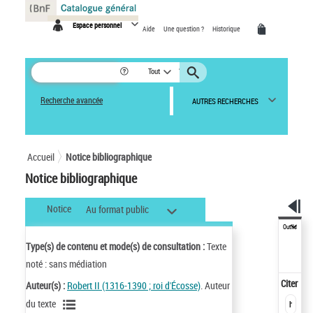
Panneau de gestion des cookies
Espace personnel
Aide
Une question ?
Historique
Tout
Recherche avancée
AUTRES RECHERCHES
Accueil
Notice bibliographique
Notice bibliographique
Notice
Au format public
Outils
Type(s) de contenu et mode(s) de consultation :
Texte
noté : sans médiation
Citer
Auteur(s) :
Robert II (1316-1390 ; roi d'Écosse)
. Auteur
du texte