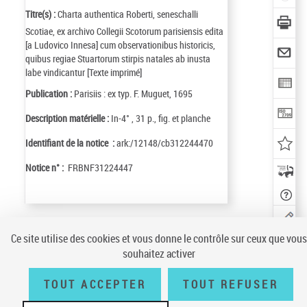
Titre(s) :
Charta authentica Roberti, seneschalli
Scotiae, ex archivo Collegii Scotorum parisiensis edita
[a Ludovico Innesa] cum observationibus historicis,
quibus regiae Stuartorum stirpis natales ab inusta
labe vindicantur [Texte imprimé]
Publication :
Parisiis : ex typ. F. Muguet, 1695
Description matérielle :
In-4° , 31 p., fig. et planche
Identifiant de la notice :
ark:/12148/cb312244470
Notice n° :
FRBNF31224447
Ce site utilise des cookies et vous donne le contrôle sur ceux que vous
Conditions générales d'utilisation
|
A propos
|
Plan du site
|
Écrire à la
souhaitez activer
BnF
|
Accessibilité (non conforme)
|
V 23.1.0
LOCALISER
TOUT ACCEPTER
TOUT REFUSER
CE
DOCUMENT
(3 EXEMPLA