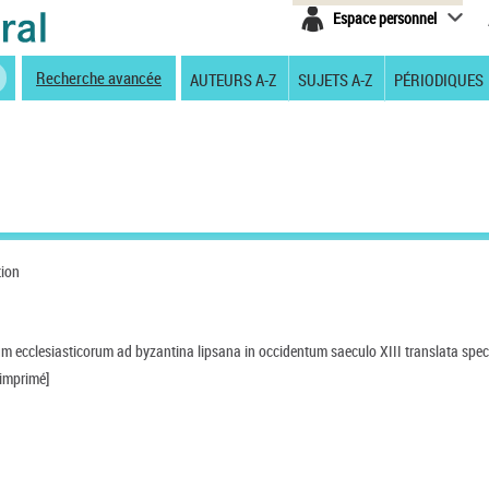
Espace personnel
Recherche avancée
AUTEURS A-Z
SUJETS A-Z
PÉRIODIQUES
tion
m ecclesiasticorum ad byzantina lipsana in occidentum saeculo XIII translata spe
 imprimé]