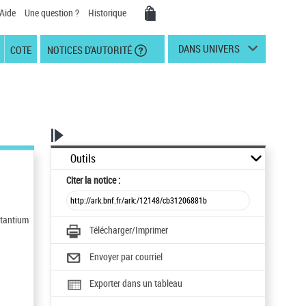
Aide
Une question ?
Historique
DANS UNIVERS
COTE
NOTICES D'AUTORITÉ
Outils
Citer
la notice :
ctantium
Télécharger/Imprimer
Envoyer par courriel
Exporter dans un tableau