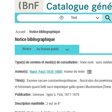
Panneau de gestion des cookies
Tout
Accueil
Notice bibliographique
Notice bibliographique
Notice
Au format public
Type(s) de contenu et mode(s) de consultation :
Texte noté : sans média
Auteur(s) :
Riant, Paul (1836-1888)
. Auteur du texte
Titre(s) :
Exuviae sacrae constantinopolitanae... fasciculus documentoru
et historiam quarti belli sacri imperiique gallo-graeci illustrantium [Texte
Publication :
Genevae : typis G. Fick, 1877-1878
Description matérielle :
2 vol. in-8°