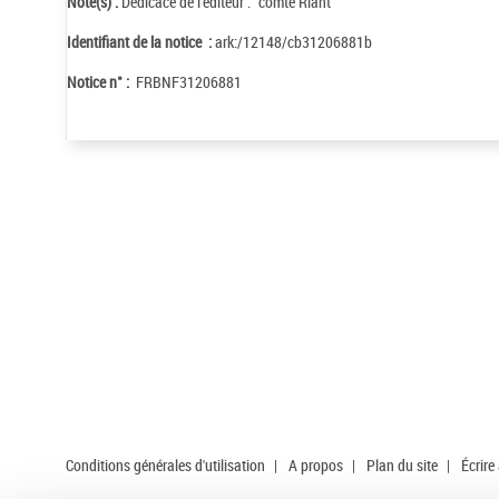
Note(s) :
Dédicace de l'éditeur : "comte Riant"
Identifiant de la notice :
ark:/12148/cb31206881b
Notice n° :
FRBNF31206881
Conditions générales d'utilisation
|
A propos
|
Plan du site
|
Écrire