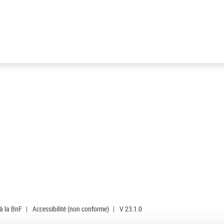
 à la BnF
|
Accessibilité (non conforme)
|
V 23.1.0