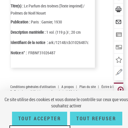
Titre(s) :
Le Parfum des troènes [Texte imprimé] /
Poêmes de Noël Nouet
Publication :
Paris : Garnier, 1930
Description matérielle :
1 vol. (119 p.)I ; 20 cm
Identifiant de la notice :
ark:/12148/cb31026487c
Notice n° :
FRBNF31026487
Conditions générales d'utilisation
|
A propos
|
Plan du site
|
Écrire à la
BnF
|
Accessibilité (non conforme)
|
V 23.1.0
LOCALISER
Ce site utilise des cookies et vous donne le contrôle sur ceux que vous
CE
DOCUMENT
souhaitez activer
(3 EXEMPLA
TOUT ACCEPTER
TOUT REFUSER