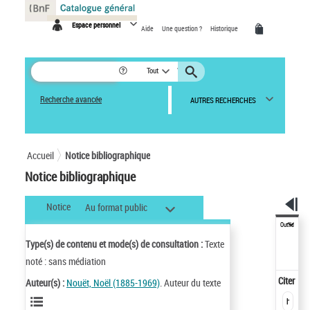
Panneau de gestion des cookies
Espace personnel
Aide
Une question ?
Historique
Tout
Recherche avancée
AUTRES RECHERCHES
Accueil
Notice bibliographique
Notice bibliographique
Notice
Au format public
Outils
Type(s) de contenu et mode(s) de consultation :
Texte
noté : sans médiation
Citer
Auteur(s) :
Nouët, Noël (1885-1969)
. Auteur du texte