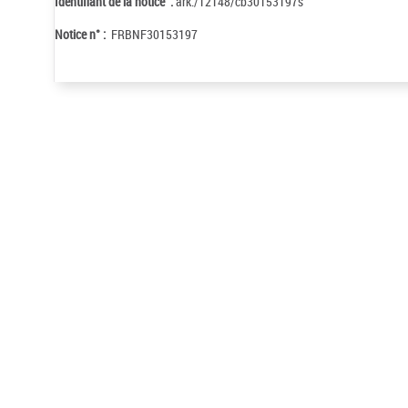
Identifiant de la notice :
ark:/12148/cb30153197s
Notice n° :
FRBNF30153197