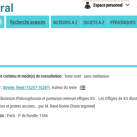
Espace personnel
Recherche avancée
AUTEURS A-Z
SUJETS A-Z
PÉRIODIQUES
de contenu et mode(s) de consultation :
Texte noté : sans médiation
 :
Boyvin, René (1525?-1626?)
. Auteur du texte
Illustrium Philosophorum et poetarum veterum effigies XII... Les Effigies de XII illus
es et poètes anciens... par M. René Boivin [Texte imprimé]
on :
Paris : P. de Roville, 1566