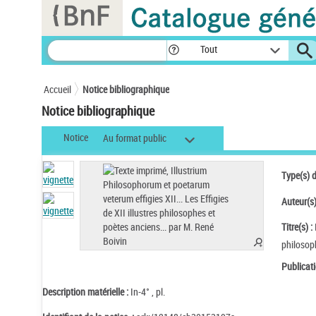
Panneau de gestion des cookies
Tout
Accueil
Notice bibliographique
Notice bibliographique
Notice
Au format public
Type(s) 
Auteur(s)
Titre(s) :
philosoph
Publicati
Description matérielle :
In-4° , pl.