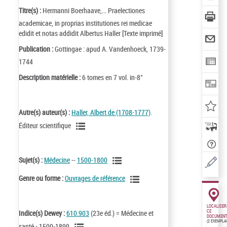
Titre(s) :
Hermanni Boerhaave,... Praelectiones
academicae, in proprias institutiones rei medicae
edidit et notas addidit Albertus Haller [Texte imprimé]
Publication :
Gottingae : apud A. Vandenhoeck, 1739-
1744
Description matérielle :
6 tomes en 7 vol. in-8°
Autre(s) auteur(s) :
Haller, Albert de (1708-1777)
.
Éditeur scientifique
Sujet(s) :
Médecine
--
1500-1800
Genre ou forme :
Ouvrages de référence
LOCALISER
CE
Indice(s) Dewey :
610.903
(23e éd.) = Médecine et
DOCUMENT
(2 EXEMPLA
santé - 1500-1899