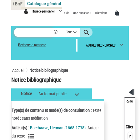
Panneau de gestion des cookies
Espace personnel
Aide
Une question ?
Historique
Tout
Recherche avancée
AUTRES RECHERCHES
Accueil
Notice bibliographique
Notice bibliographique
Notice
Au format public
Outils
Type(s) de contenu et mode(s) de consultation :
Texte
noté : sans médiation
Citer
Auteur(s) :
Boerhaave, Herman (1668-1738)
. Auteur
du texte