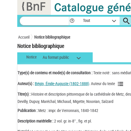
Panneau de gestion des cookies
Tout
Accueil
Notice bibliographique
Notice bibliographique
Notice
Au format public
Type(s) de contenu et mode(s) de consultation :
Texte noté : sans média
Auteur(s) :
Bégin, Émile-Auguste (1802-1888)
. Auteur du texte
Titre(s) :
Histoire et description pittoresque de la cathédrale de Metz, des 
Devilly, Dupuy, Maréchal, Michaud, Migette, Nouvian, Salzard
Publication :
Metz : impr. de Verronnais, 1840-1842
Description matérielle :
2 vol. gr. in-8° , fig. et pl.