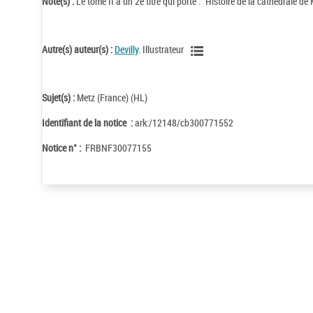
Note(s) :
Le tome II a un 2e titre qui porte : "Histoire de la cathédrale de
Autre(s) auteur(s) :
Devilly
. Illustrateur
Sujet(s) :
Metz (France) (HL)
Identifiant de la notice :
ark:/12148/cb300771552
Notice n° :
FRBNF30077155