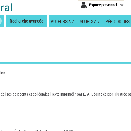
Espace personnel
Recherche avancée
AUTEURS A-Z
SUJETS A-Z
PÉRIODIQUES
tion
églises adjacents et collégiales [Texte imprimé] / par É.-A. Bégin ; édition illustrée 