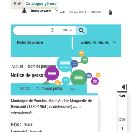
Panneau de gestion des cookies
Espace personnel
Aide
Une question ?
Historique
Tout
Recherche avancée
AUTRES RECHERCHES
Accueil
Nom de personne
Notice de personne
Notice
Au format public
Outils
Montaigne de Poncins, Marie Aurélie Marguerite de
Biencourt (1859-1954 ; vicomtesse de)
forme
internationale
Citer
Pays :
France
Langue(s) :
français