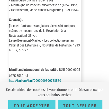
< Biencourt-Poncins (1859-1954)
< Montaigne de Poncins, Vicomtesse de (1859-1954)
< De Biencourt, Marie Aurélie Marguerite (1859-1954)
Source(s) :
[Recueil. Caricatures anglaises. Scènes historiques,
scènes de moeurs, etc. de la Révolution à la
Restauration], 25 vol.
Laure Beaumont-Maillet, « Les collectionneurs au
Cabinet des Estampes », Nouvelles de l'estampe, 1993,
n. 132, p. 5-27
Identifiant international de l'autorité :
ISNI 0000 0005
0675 8530 , cf.
http://isni.org/isni/0000000506758530
Identifiant de la notice :
ark:/12148/cb18004503n
Ce site utilise des cookies et vous donne le contrôle sur ceux que
Notice n° :
FRBNF18004503
vous souhaitez activer
Création :
22/03/22
Mise à jour :
25/07/04
TOUT ACCEPTER
TOUT REFUSER