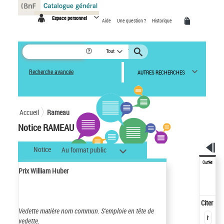
Panneau de gestion des cookies
Espace personnel
Aide
Une question ?
Historique
Tout
Recherche avancée
AUTRES RECHERCHES
Accueil
Rameau
Notice RAMEAU
Notice
Au format public
Outils
Prix William Huber
Citer
Vedette matière nom commun.
S'emploie en tête de
vedette.