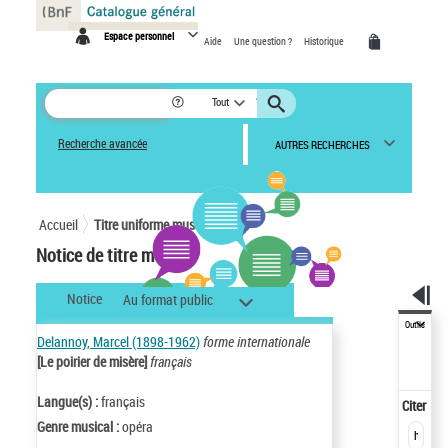
Panneau de gestion des cookies
Espace personnel
Aide
Une question ?
Historique
Tout
Recherche avancée
AUTRES RECHERCHES
Accueil
Titre uniforme musical
Notice de titre musical
Notice
Au format public
Outils
Delannoy, Marcel (1898-1962)
forme internationale
[Le poirier de misère]
français
Langue(s) :
français
Citer
Genre musical :
opéra