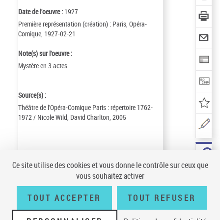
Date de l'oeuvre :
1927
Première représentation (création) : Paris, Opéra-
Comique, 1927-02-21
Note(s) sur l'oeuvre :
Mystère en 3 actes.
Source(s) :
Théâtre de l'Opéra-Comique Paris : répertoire 1762-
1972 / Nicole Wild, David Charlton, 2005
Identifiant de la notice :
ark:/12148/cb171471692
Ce site utilise des cookies et vous donne le contrôle sur ceux que
Notice n° :
FRBNF17147169
vous souhaitez activer
Création :
17/08/23
Mise à jour :
21/09/25
TOUT ACCEPTER
TOUT REFUSER