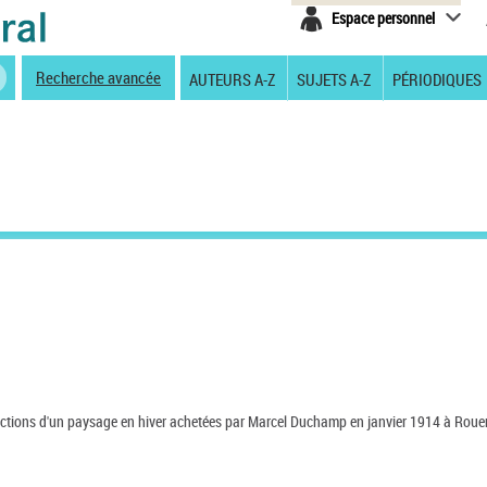
Espace personnel
Recherche avancée
AUTEURS A-Z
SUJETS A-Z
PÉRIODIQUES
ductions d'un paysage en hiver achetées par Marcel Duchamp en janvier 1914 à Roue