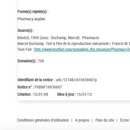
Forme(s) rejetée(s) :
Pharmacy
anglais
Source(s) :
Bénézit, 1999 (sous : Duchamp, Marcel) : Pharmacie
Marcel Duchamp : l'art à l'ère de la reproduction mécanisée / Francis M
Tout-Fait :
http://www.toutfait.com/unmaking_the_museum/Pharmacy.h
Domaine(s) :
700
Identifiant de la notice :
ark:/12148/cb16936607p
Notice n° :
FRBNF16936607
Création :
15/01/08
Mise à jour :
15/01/12
Conditions générales d'utilisation
|
A propos
|
Plan du site
|
Écrire