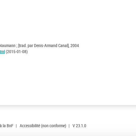
. Naumann ; [trad. par Denis-Armand Canal], 2004
tml
(2015-01-08)
 à la BnF
|
Accessibilité (non conforme)
|
V 23.1.0