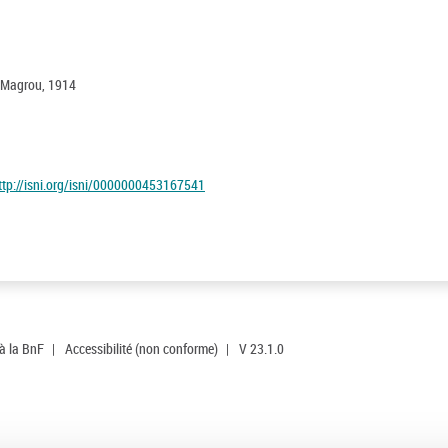
n Magrou, 1914
ttp://isni.org/isni/0000000453167541
 à la BnF
|
Accessibilité (non conforme)
|
V 23.1.0