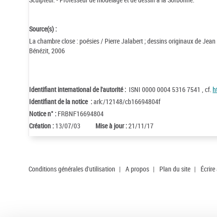
Source(s) :
La chambre close : poésies / Pierre Jalabert ; dessins originaux de Jea
Bénézit, 2006
Identifiant international de l'autorité :
ISNI 0000 0004 5316 7541 , cf.
h
Identifiant de la notice :
ark:/12148/cb16694804f
Notice n° :
FRBNF16694804
Création :
13/07/03
Mise à jour :
21/11/17
Conditions générales d'utilisation
|
A propos
|
Plan du site
|
Écrire