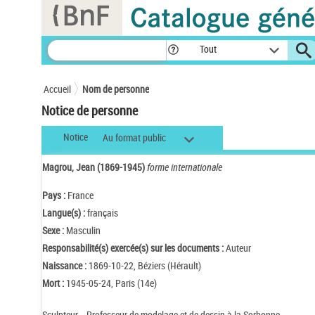
Panneau de gestion des cookies
Tout
Accueil
Nom de personne
Notice de personne
Notice
Au format public
Magrou, Jean (1869-1945)
forme internationale
Pays :
France
Langue(s) :
français
Sexe :
Masculin
Responsabilité(s) exercée(s) sur les documents :
Auteur
Naissance :
1869-10-22, Béziers (Hérault)
Mort :
1945-05-24, Paris (14e)
Sculpteur. - Professeur de modelage et de dessin à la Sorbonne.