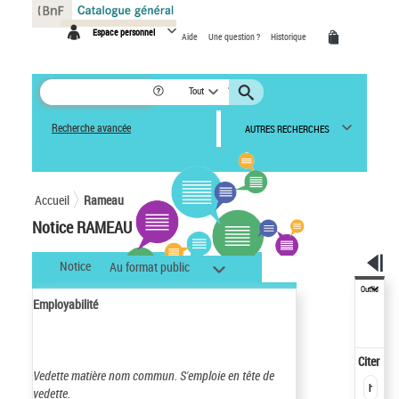
Panneau de gestion des cookies
Espace personnel
Aide
Une question ?
Historique
Tout
Recherche avancée
AUTRES RECHERCHES
Accueil
Rameau
Notice RAMEAU
Notice
Au format public
Outils
Employabilité
Citer
Vedette matière nom commun.
S'emploie en tête de
vedette.