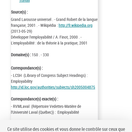
Travail
Source(s) :
Grand Larousse universel . - Grand Robert de la langue
française, 2001 . - Wikipédia :
http://fr.wikipedia.org
(2013-05-29)
Développer l'employabilité / A. Finot, 2000 . -
L'employabilité : de la théorie à la pratique, 2001
Domaine(s) :
150 . - 330
Correspondance(s) :
- LCSH (Library of Congress Subject Headings) :
Employability
http://id.loc.gov/authorities/subjects/sh2005004875
Correspondance(s) exacte(s) :
- RVMLaval (Répertoire Vedettes-Matière de
l'Université Laval (Québec)) : Employabilité
Identifiant de la notice :
ark:/12148/cb16686342w
Ce site utilise des cookies et vous donne le contrôle sur ceux que
Notice n° :
FRBNF16686342