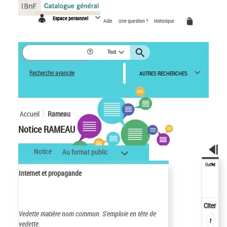
Panneau de gestion des cookies
Espace personnel
Aide
Une question ?
Historique
Tout
Recherche avancée
AUTRES RECHERCHES
Accueil
Rameau
Notice RAMEAU
Notice
Au format public
Outils
Internet et propagande
Citer
Vedette matière nom commun.
S'emploie en tête de
vedette.