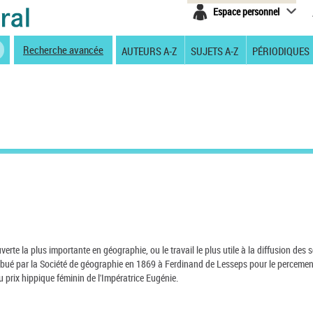
Espace personnel
Recherche avancée
AUTEURS A-Z
SUJETS A-Z
PÉRIODIQUES
rte la plus importante en géographie, ou le travail le plus utile à la diffusion des 
tribué par la Société de géographie en 1869 à Ferdinand de Lesseps pour le perceme
prix hippique féminin de l'Impératrice Eugénie.