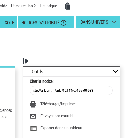
Aide
Une question ?
Historique
DANS UNIVERS
COTE
NOTICES D'AUTORITÉ
Outils
Citer
la notice :
Télécharger/Imprimer
sciences
Envoyer par courriel
nt du
Exporter dans un tableau