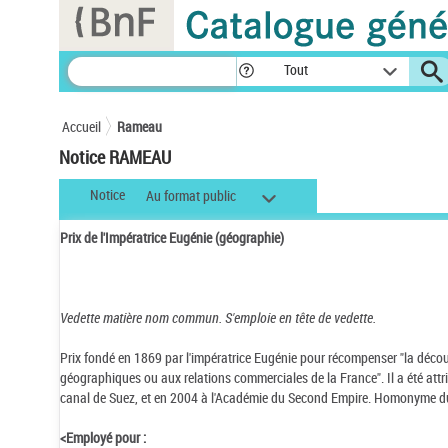
Panneau de gestion des cookies
Tout
Accueil
Rameau
Notice RAMEAU
Notice
Au format public
Prix de l'Impératrice Eugénie (géographie)
Vedette matière nom commun.
S'emploie en tête de vedette.
Prix fondé en 1869 par l'impératrice Eugénie pour récompenser "la découve
géographiques ou aux relations commerciales de la France". Il a été at
canal de Suez, et en 2004 à l'Académie du Second Empire. Homonyme du 
<Employé pour :