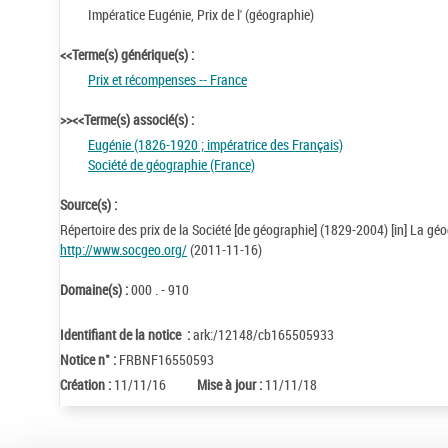
Impératice Eugénie, Prix de l' (géographie)
<<Terme(s) générique(s) :
Prix et récompenses -- France
>><<Terme(s) associé(s) :
Eugénie (1826-1920 ; impératrice des Français)
Société de géographie (France)
Source(s) :
Répertoire des prix de la Société [de géographie] (1829-2004) [in] La géo
http://www.socgeo.org/
(2011-11-16)
Domaine(s) :
000 . - 910
Identifiant de la notice :
ark:/12148/cb165505933
Notice n° :
FRBNF16550593
Création :
11/11/16
Mise à jour :
11/11/18