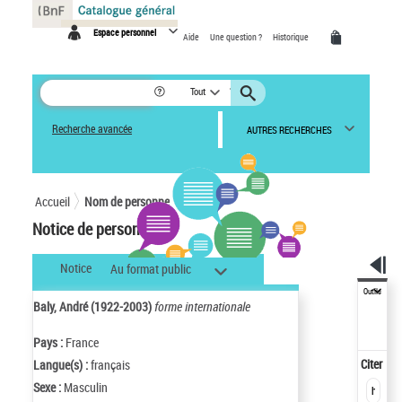
Panneau de gestion des cookies
Espace personnel
Aide
Une question ?
Historique
Tout
Recherche avancée
AUTRES RECHERCHES
Accueil
Nom de personne
Notice de personne
Notice
Au format public
Outils
Baly, André (1922-2003)
forme internationale
Pays :
France
Citer
Langue(s) :
français
Sexe :
Masculin