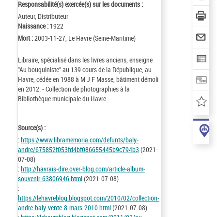
Responsabilité(s) exercée(s) sur les documents :
Auteur, Distributeur
Naissance :
1922
Mort :
2003-11-27, Le Havre (Seine-Maritime)
Libraire, spécialisé dans les livres anciens, enseigne
"Au bouquiniste" au 139 cours de la République, au
Havre, cédée en 1988 à M J F Masse, bâtiment démoli
en 2012. - Collection de photographies à la
Bibliothèque municipale du Havre.
Source(s) :
:
https://www.libramemoria.com/defunts/baly-
andre/675852f053fd4bf086655445b9c794b3
(2021-
07-08)
:
http://havrais-dire.over-blog.com/article-album-
souvenir-63806946.html
(2021-07-08)
:
https://lehavreblog.blogspot.com/2010/02/collection-
andre-baly-vente-8-mars-2010.html
(2021-07-08)