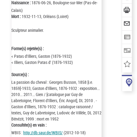
Naissance :
1876-06-26, Boulogne-sur-Mer (Pas-de-
Calais)
Mort :
1932-11-13, Orléans (Loiret)
Sculpteur animalier.
Forme(s) rejetée(s) :
< Patas d'Illiers, Gaston (1876-1932)
< Illiers, Gaston Patas d' (1876-1932)
Source(s) :
La passion du cheval : Georges Busson, 1858 [i.e.
1859]-1933, Gaston d'Illiers, 1876-1932 : exposition...
2010... 2011... Gien / [catalogue par Guy de
Labretoigne, Florent d'Illiers, Éric Angot], DL 2010 . -
Gaston d'Illiers, 1876-1932 : catalogue raisonné /
textes, Guy de Labretoigne, Ludovic de Villèle, DL 2012
Bénézit, 1999 : mort en 1952
Consultée(s) en vain :
WBIS :
http://db.saur.de/WBIS/
(2012-10-18)