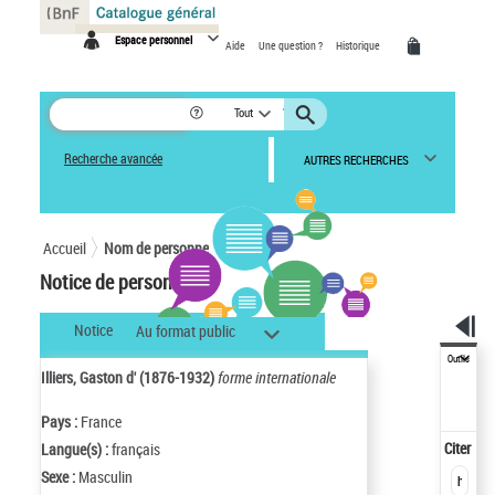
Panneau de gestion des cookies
Espace personnel
Aide
Une question ?
Historique
Tout
Recherche avancée
AUTRES RECHERCHES
Accueil
Nom de personne
Notice de personne
Notice
Au format public
Outils
Illiers, Gaston d' (1876-1932)
forme internationale
Pays :
France
Citer
Langue(s) :
français
Sexe :
Masculin