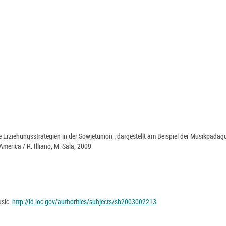
re Erziehungsstrategien in der Sowjetunion : dargestellt am Beispiel der Musikpädago
America / R. Illiano, M. Sala, 2009
music
http://id.loc.gov/authorities/subjects/sh2003002213