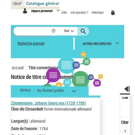
Panneau de gestion des cookies
Espace personnel
Aide
Une question ?
Historique
Tout
Recherche avancée
AUTRES RECHERCHES
Accueil
Titre conventionnel
Notice de titre conventionnel
Notice
Au format public
Outils
Zimmermann, Johann Georg von (1728-1795)
Über die Einsamkeit
forme internationale allemand
Langue(s) :
allemand
Citer
Date de l'oeuvre :
1784