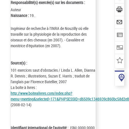
Responsabilité(s) exercée(s) sur les documents :
Auteur
Naissance :
19..
Ingénieur de recherche à l'INRA de Nouzilly où elle
travaille sur la physiologie de la reproduction des
oiseaux et des chevaux (en 2007). - Cavalière et
monitrice d'équitation (en 2007).
Source(s) :
101 exercices saut d'obstacles / Linda L. Allen, Dianna
R. Dennis ; illustrations, Suzan E. Harris ; traduit de
l'anglais par Florence Batellier, 2007
La boîte à livres :
http://www.boitealivres.com/index.php?
menu=meeting&selected=171&PHPSESSID=d6509c1346939c860bc58d2e
(2008-02-14)
Identifiant international de l'autorité :
ISNI 0000 0000