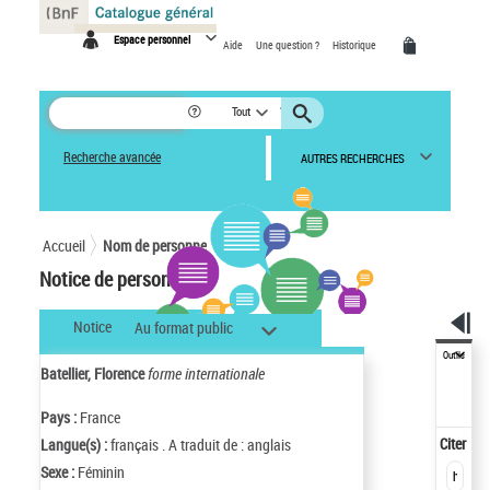
Panneau de gestion des cookies
Espace personnel
Aide
Une question ?
Historique
Tout
Recherche avancée
AUTRES RECHERCHES
Accueil
Nom de personne
Notice de personne
Notice
Au format public
Outils
Batellier, Florence
forme internationale
Pays :
France
Citer
Langue(s) :
français . A traduit de : anglais
Sexe :
Féminin