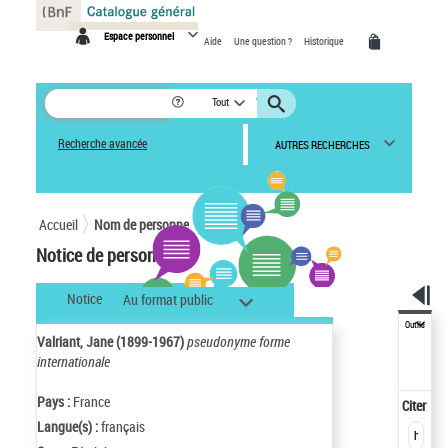
Panneau de gestion des cookies
Espace personnel
Aide
Une question ?
Historique
Tout
Recherche avancée
AUTRES RECHERCHES
Accueil
Nom de personne
Notice de personne
Notice
Au format public
Outils
Valriant, Jane (1899-1967)
pseudonyme forme
internationale
Pays :
France
Citer
Langue(s) :
français