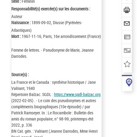
Sexe :
Féminin
Responsabilité(s) exercée(s) sur les documents :
Auteur
Naissance :
1899-09-02, Diusse (Pyrénées-
Atlantiques)
Mort :
1967-11-16, Paris, 16e arrondissement (France)
Femme de lettres. - Pseudonyme de Marie, Jeanne
Darrodes.
Source(s) :
La France et le Canada : synthèse historique / Jane
Valriant, 1940
Répertoire Balzac. SGDL :
https://www.sgdl-balzac.org
(2022-02-05) . - Le coin des pseudonymes et autres
compléments biographiques (10e épisode) / par
Patrick Ramseyer. In : Le Rocambole : Bulletin des
amis du roman populaire, n° 98-99, printemps-été
2022, p. 336
BN Cat. gén. : Valriant (Jeanne Darrodes, Mme Henri