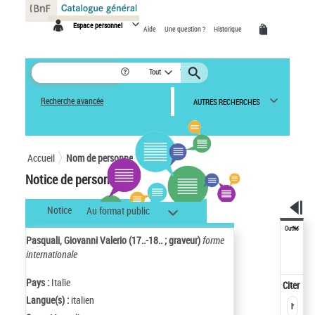
Panneau de gestion des cookies
Espace personnel
Aide
Une question ?
Historique
Tout
Recherche avancée
AUTRES RECHERCHES
Accueil
Nom de personne
Notice de personne
Notice
Au format public
Outils
Pasquali, Giovanni Valerio (17..-18.. ; graveur)
forme
internationale
Pays :
Italie
Citer
Langue(s) :
italien