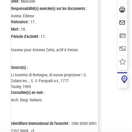
Sexe :
Masculin
Responsabilité(s) exercée(s) sur les documents :
Auteur, Éditeur
Naissance :
17..
Mort :
18..
Période d'activité :
17..
Graveur pour Antonio Zatta, actif à Venise.
Source(s) :
Li Governo di Bretagna, di nuova projezione / G.
Zuliani inc. ; G. V. Pasquali scr., 1777
Tooley, 1999
Consultée(s) en vain :
Arch. biogr. italiano
Identifiant international de l'autorité :
ISNI 0000 0001
2352 960X , cf.