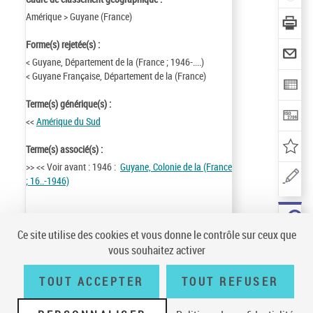
Amérique > Guyane (France)
Forme(s) rejetée(s) :
< Guyane, Département de la (France ; 1946-....)
< Guyane Française, Département de la (France)
Terme(s) générique(s) :
<<
Amérique du Sud
Terme(s) associé(s) :
>> << Voir avant : 1946 :
Guyane, Colonie de la (France
; 16..-1946)
Identifiant de la notice :
ark:/12148/cb15238517v
Ce site utilise des cookies et vous donne le contrôle sur ceux que
Notice n° :
FRBNF15238517
vous souhaitez activer
Création :
89/01/19
Mise à jour :
14/10/27
TOUT ACCEPTER
TOUT REFUSER