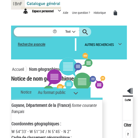
Panneau de gestion des cookies
Espace personnel
Aide
Une question ?
Historique
Tout
Recherche avancée
AUTRES RECHERCHES
Accueil
Nom géographique
Notice de nom géographique
Notice
Au format public
Outils
Guyane, Département de la (France)
forme courante
français
Coordonnées géographiques :
Citer
W 54°33' - W 51°34' / N 5°45' - N 2°
Cadre de classement géographique :