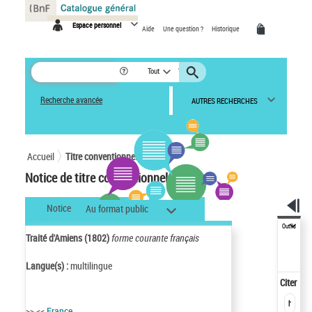
Panneau de gestion des cookies
Espace personnel
Aide
Une question ?
Historique
Tout
Recherche avancée
AUTRES RECHERCHES
Accueil
Titre conventionnel
Notice de titre conventionnel
Notice
Au format public
Outils
Traité d'Amiens (1802)
forme courante français
Langue(s) :
multilingue
Citer
>> <<
France