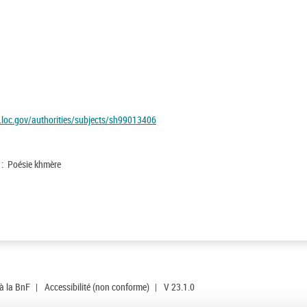
id.loc.gov/authorities/subjects/sh99013406
) : Poésie khmère
 à la BnF
|
Accessibilité (non conforme)
|
V 23.1.0