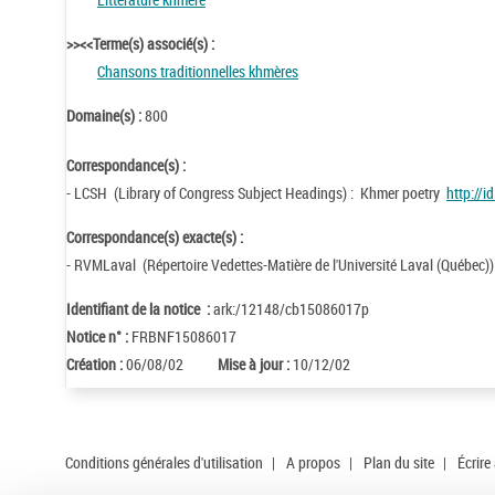
>><<Terme(s) associé(s) :
Chansons traditionnelles khmères
Domaine(s) :
800
Correspondance(s) :
- LCSH (Library of Congress Subject Headings) : Khmer poetry
http://
Correspondance(s) exacte(s) :
- RVMLaval (Répertoire Vedettes-Matière de l'Université Laval (Québec)
Identifiant de la notice :
ark:/12148/cb15086017p
Notice n° :
FRBNF15086017
Création :
06/08/02
Mise à jour :
10/12/02
Conditions générales d'utilisation
|
A propos
|
Plan du site
|
Écrire