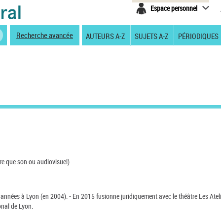
Espace personnel
Recherche avancée
AUTEURS A-Z
SUJETS A-Z
PÉRIODIQUES
re que son ou audiovisuel)
s années à Lyon (en 2004). - En 2015 fusionne juridiquement avec le théâtre Les Ateli
onal de Lyon.