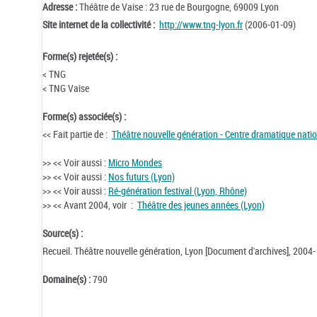
Adresse :
Théâtre de Vaise : 23 rue de Bourgogne, 69009 Lyon
Site internet de la collectivité :
http://www.tng-lyon.fr
(2006-01-09)
Forme(s) rejetée(s) :
< TNG
< TNG Vaise
Forme(s) associée(s) :
<< Fait partie de :
Théâtre nouvelle génération - Centre dramatique nati
>> << Voir aussi :
Micro Mondes
>> << Voir aussi :
Nos futurs (Lyon)
>> << Voir aussi :
Ré-génération festival (Lyon, Rhône)
>> << Avant 2004, voir :
Théâtre des jeunes années (Lyon)
Source(s) :
Recueil. Théâtre nouvelle génération, Lyon [Document d'archives], 2004-
Domaine(s) :
790