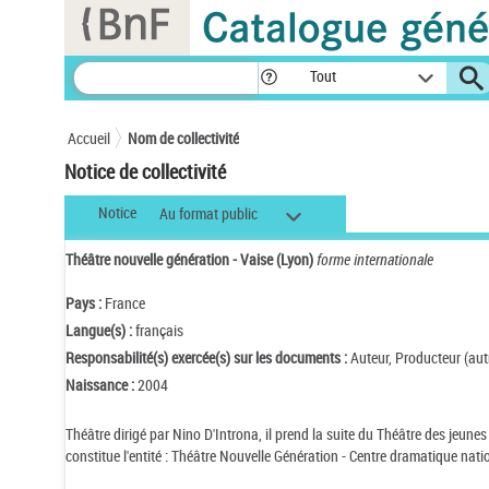
Panneau de gestion des cookies
Tout
Accueil
Nom de collectivité
Notice de collectivité
Notice
Au format public
Théâtre nouvelle génération - Vaise (Lyon)
forme internationale
Pays :
France
Langue(s) :
français
Responsabilité(s) exercée(s) sur les documents :
Auteur, Producteur (aut
Naissance :
2004
Théâtre dirigé par Nino D'Introna, il prend la suite du Théâtre des jeune
constitue l'entité : Théâtre Nouvelle Génération - Centre dramatique nati