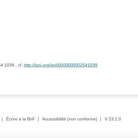
4 1039 , cf.
http://isni.org/isni/0000000002541039
|
Écrire à la BnF
|
Accessibilité (non conforme)
|
V 23.1.0