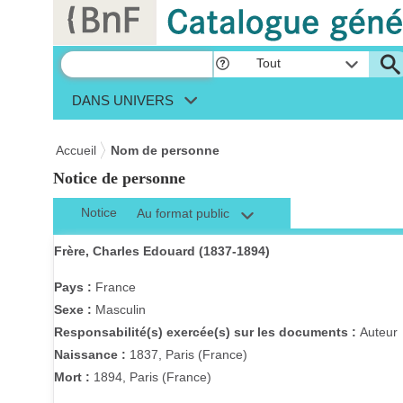
Panneau de gestion des cookies
Tout
DANS UNIVERS
Accueil
Nom de personne
Notice de personne
Notice
Au format public
Frère, Charles Edouard (1837-1894)
Pays :
France
Sexe :
Masculin
Responsabilité(s) exercée(s) sur les documents :
Auteur
Naissance :
1837, Paris (France)
Mort :
1894, Paris (France)