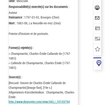
Sexe :
Masculin
Responsabilité(s) exercée(s) sur les documents :
Auteur
Naissance :
1797-03-02, Bourges (Cher)
Mort :
1883-08, La Neuville-en-Hez (Oise)
Peintre d'histoire et de portraits.
Forme(s) rejetée(s) :
< Champmartin, Charles-Émile Callande de (1797-
1883)
< Callende de Champmartin, Charles-Émile (1797-
1883)
Source(s) :
[Recueil. Oeuvre de Charles-Émile Callande de
Champmartin] [image fixe], [19e s.]
Allgemeines Künstlerlexikon : Champmartin, Charles-
Émile :
http://www.degruyter.com/view/AKL/_10159794