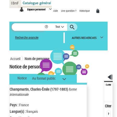
Panneau de gestion des cookies
Espace personnel
Aide
Une question ?
Historique
Tout
Recherche avancée
AUTRES RECHERCHES
Accueil
Nom de personne
Notice de personne
Notice
Au format public
Outils
Champmartin, Charles-Émile (1797-1883)
forme
internationale
Pays :
France
Citer
Langue(s) :
français