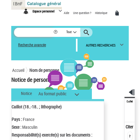
Panneau de gestion des cookies
Espace personnel
Aide
Une question ?
Historique
Tout
Recherche avancée
AUTRES RECHERCHES
Accueil
Nom de personne
Notice de personne
Notice
Au format public
Outils
Caillot (18..-18.. ; lithographe)
Pays :
France
Citer
Sexe :
Masculin
Responsabilité(s) exercée(s) sur les documents :