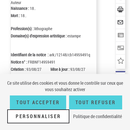
Auteur
Naissance :
18..
Mort :
18..
Profession(s) :
lithographe
Domaine(s) d'expression artistique :
estampe
Identifiant de la notice :
ark:/12148/cb14959491q
Notice n° :
FRBNF14959491
Création :
93/08/27
Mise à jour :
93/08/27
Ce site utilise des cookies et vous donne le contrôle sur ceux que
vous souhaitez activer
Conditions générales d'utilisation
|
A propos
|
Plan du site
|
Écrire à la
BnF
|
Accessibilité (non conforme)
|
V 23.1.0
TOUT ACCEPTER
TOUT REFUSER
PERSONNALISER
Politique de confidentialité