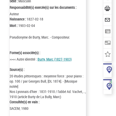
Sexe :
Masculin
Responsabilité(s) exercée(s) sur les documents :
Auteur
Naissance :
1827-02-18
Mort :
1903-02-04
Pseudonyme de Burty, Marc. - Compositeur.
Forme(s) associée(s) :
>><< Autre identité :
Burty, Marc (1827-1903)
Source(s) :
20 études pittoresques : moyenne force : pour piano :
op. 100 / par Georges Bull, [DL 1874]. - [Musique
notée]
Nos Lyonnais d'hier : 1831-1910 / l'abbé Ad. Vachet,...,
1910 (article Burty de La Bully, Marc)
Consultée(s) en vain :
SACEM, 1980