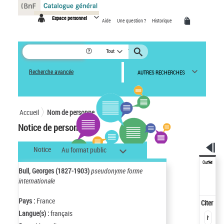
Panneau de gestion des cookies
Espace personnel
Aide
Une question ?
Historique
Tout
Recherche avancée
AUTRES RECHERCHES
Accueil
Nom de personne
Notice de personne
Notice
Au format public
Outils
Bull, Georges (1827-1903)
pseudonyme forme
internationale
Pays :
France
Citer
Langue(s) :
français