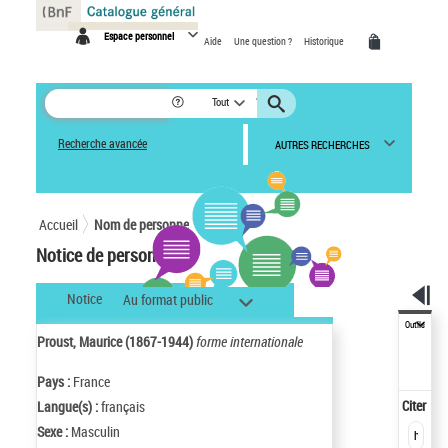
Panneau de gestion des cookies
Espace personnel
Aide
Une question ?
Historique
Tout
Recherche avancée
AUTRES RECHERCHES
Accueil
Nom de personne
Notice de personne
Notice
Au format public
Outils
Proust, Maurice (1867-1944)
forme internationale
Pays :
France
Citer
Langue(s) :
français
Sexe :
Masculin