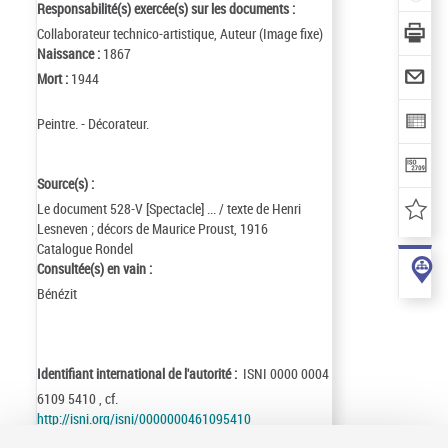
Responsabilité(s) exercée(s) sur les documents :
Collaborateur technico-artistique, Auteur (Image fixe)
Naissance :
1867
Mort :
1944
Peintre. - Décorateur.
Source(s) :
Le document 528-V [Spectacle] ... / texte de Henri
Lesneven ; décors de Maurice Proust, 1916
Catalogue Rondel
Consultée(s) en vain :
Bénézit
Identifiant international de l'autorité :
ISNI 0000 0004
6109 5410 , cf.
http://isni.org/isni/0000000461095410
Identifiant de la notice :
ark:/12148/cb14654529v