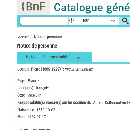
Panneau de gestion des cookies
Tout
Accueil
Nom de personne
Notice de personne
Notice
Au format public
Legrain, Pierre (1889-1929)
forme internationale
Pays :
France
Langue(s) :
français
Sexe :
Masculin
Responsabilité(s) exercée(s) sur les documents :
Auteur, Collaborateur t
Naissance :
1889-10-02
Mort :
1929-07-17
Relieur. - Dessinateur.