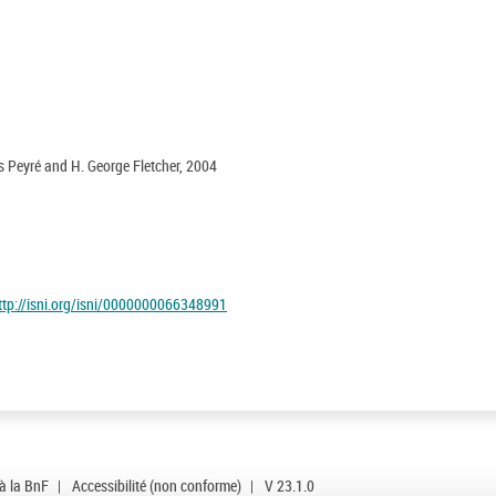
s Peyré and H. George Fletcher, 2004
ttp://isni.org/isni/0000000066348991
 à la BnF
|
Accessibilité (non conforme)
|
V 23.1.0