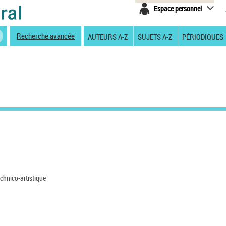
Espace personnel
Recherche avancée
AUTEURS A-Z
SUJETS A-Z
PÉRIODIQUES
echnico-artistique