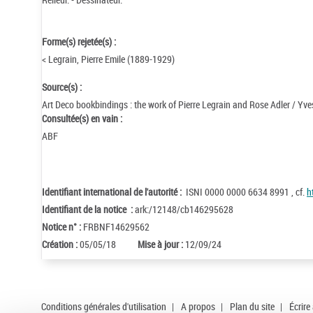
Forme(s) rejetée(s) :
< Legrain, Pierre Emile (1889-1929)
Source(s) :
Art Deco bookbindings : the work of Pierre Legrain and Rose Adler / Yve
Consultée(s) en vain :
ABF
Identifiant international de l'autorité :
ISNI 0000 0000 6634 8991 , cf.
h
Identifiant de la notice :
ark:/12148/cb146295628
Notice n° :
FRBNF14629562
Création :
05/05/18
Mise à jour :
12/09/24
Conditions générales d'utilisation
|
A propos
|
Plan du site
|
Écrire