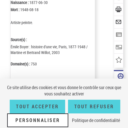
Naissance :
1877-06-30
Mort :
1948-08-18
Artiste peintre.
Source(s) :
Émile Boyer : histoire d'une vie, Paris, 1877-1948 /
Martine et Bertrand Willot, 2003
Domaine(s) :
750
Identifiant de la notice :
ark:/12148/cb144776993
Ce site utilise des cookies et vous donne le contrôle sur ceux que
Notice n° :
FRBNF14477699
vous souhaitez activer
Création :
03/06/11
Mise à jour :
05/03/31
TOUT ACCEPTER
TOUT REFUSER
PERSONNALISER
Politique de confidentialité
Conditions générales d'utilisation
|
A propos
|
Plan du site
|
Écrire à la
BnF
|
Accessibilité (non conforme)
|
V 23.1.0