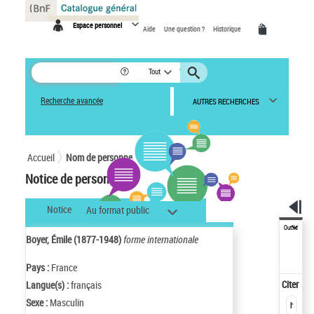
Panneau de gestion des cookies
Espace personnel
Aide
Une question ?
Historique
Tout
Recherche avancée
AUTRES RECHERCHES
Accueil
Nom de personne
Notice de personne
Notice
Au format public
Outils
Boyer, Émile (1877-1948)
forme internationale
Pays :
France
Citer
Langue(s) :
français
Sexe :
Masculin