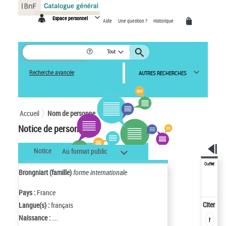
Panneau de gestion des cookies
Espace personnel
Aide
Une question ?
Historique
Tout
Recherche avancée
AUTRES RECHERCHES
Accueil
Nom de personne
Notice de personne
Notice
Au format public
Outils
Brongniart (famille)
forme internationale
Pays :
France
Citer
Langue(s) :
français
Naissance :
....