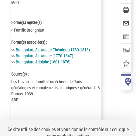
Mort :
....
Forme(s) rejetée(s) :
< Famille Brongniart
Forme(s) associée(s) :
>>
Brongniart, Alexandre-Théodore (1739-1813)
>>
Brongniart, Alexandre (1770-1847)
>>
Brongniart, Adolphe (1801-1876)
Source(s) :
Les Hazon : la famille d'un échevin de Paris :
généalogies et compléments historiques / général J.-B.
Dumas, 1939
ABF
Identifiant de la notice :
ark:/12148/cb14420060p
Ce site utilise des cookies et vous donne le contrôle sur ceux que
Notice n° :
FRBNF14420060