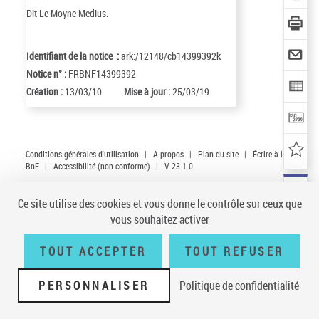
Dit Le Moyne Medius.
Identifiant de la notice :
ark:/12148/cb14399392k
Notice n° :
FRBNF14399392
Création :
13/03/10
Mise à jour :
25/03/19
Conditions générales d'utilisation
|
A propos
|
Plan du site
|
Écrire à la
BnF
|
Accessibilité (non conforme)
|
V 23.1.0
Ce site utilise des cookies et vous donne le contrôle sur ceux que
vous souhaitez activer
TOUT ACCEPTER
TOUT REFUSER
PERSONNALISER
Politique de confidentialité