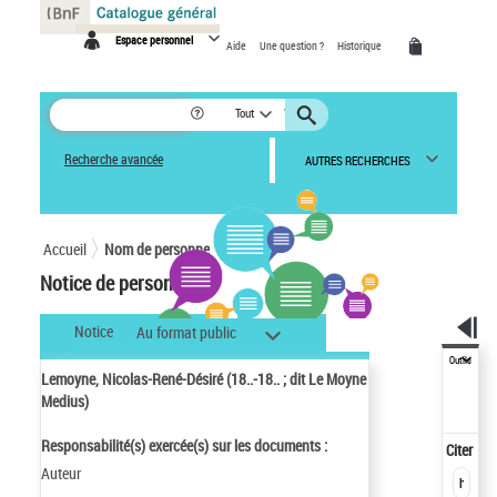
Panneau de gestion des cookies
Espace personnel
Aide
Une question ?
Historique
Tout
Recherche avancée
AUTRES RECHERCHES
Accueil
Nom de personne
Notice de personne
Notice
Au format public
Outils
Lemoyne, Nicolas-René-Désiré (18..-18.. ; dit Le Moyne
Medius)
Responsabilité(s) exercée(s) sur les documents :
Citer
Auteur