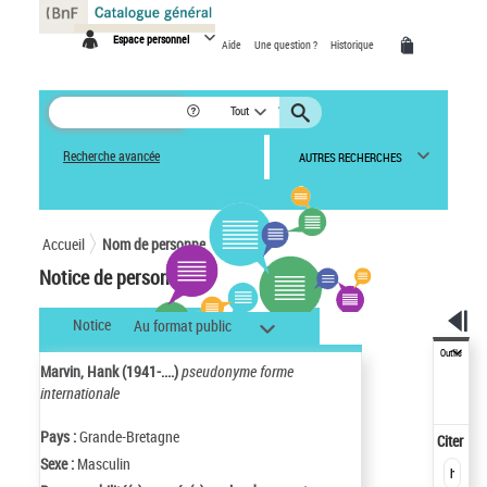
Panneau de gestion des cookies
Espace personnel
Aide
Une question ?
Historique
Tout
Recherche avancée
AUTRES RECHERCHES
Accueil
Nom de personne
Notice de personne
Notice
Au format public
Outils
Marvin, Hank (1941-....)
pseudonyme forme
internationale
Pays :
Grande-Bretagne
Citer
Sexe :
Masculin