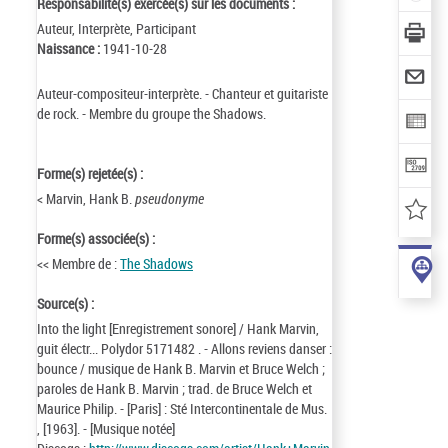
Responsabilité(s) exercée(s) sur les documents :
Auteur, Interprète, Participant
Naissance :
1941-10-28
Auteur-compositeur-interprète. - Chanteur et guitariste
de rock. - Membre du groupe the Shadows.
Forme(s) rejetée(s) :
< Marvin, Hank B.
pseudonyme
Forme(s) associée(s) :
<< Membre de :
The Shadows
Source(s) :
Into the light [Enregistrement sonore] / Hank Marvin,
guit électr... Polydor 5171482 . - Allons reviens danser :
bounce / musique de Hank B. Marvin et Bruce Welch ;
paroles de Hank B. Marvin ; trad. de Bruce Welch et
Maurice Philip. - [Paris] : Sté Intercontinentale de Mus.
, [1963]. - [Musique notée]