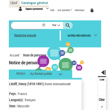
Panneau de gestion des cookies
Espace personnel
Aide
Une question ?
Historique
Tout
Recherche avancée
AUTRES RECHERCHES
Accueil
Nom de personne
Notice de personne
Notice
Au format public
Outils
Litolff, Henry (1818-1891)
forme internationale
Pays :
France
Citer
Langue(s) :
français
Sexe :
Masculin