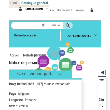
Panneau de gestion des cookies
Espace personnel
Aide
Une question ?
Historique
Tout
Recherche avancée
AUTRES RECHERCHES
Accueil
Nom de personne
Notice de personne
Notice
Au format public
Outils
Bovy, Berthe (1887-1977)
forme internationale
Pays :
Belgique
Citer
Langue(s) :
français
Sexe :
Féminin