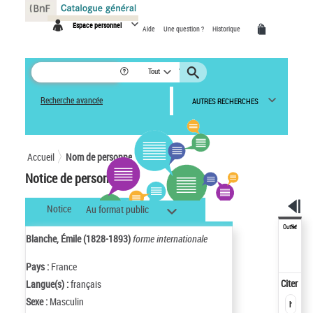
Panneau de gestion des cookies
Espace personnel
Aide
Une question ?
Historique
Tout
Recherche avancée
AUTRES RECHERCHES
Accueil
Nom de personne
Notice de personne
Notice
Au format public
Outils
Blanche, Émile (1828-1893)
forme internationale
Pays :
France
Citer
Langue(s) :
français
Sexe :
Masculin