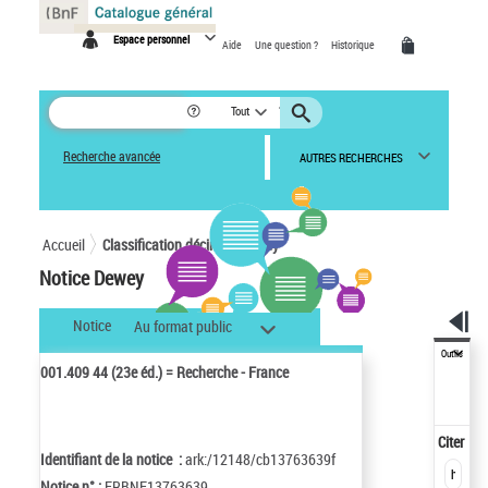
Panneau de gestion des cookies
Espace personnel
Aide
Une question ?
Historique
Tout
Recherche avancée
AUTRES RECHERCHES
Accueil
Classification décimale Dewey
Notice Dewey
Notice
Au format public
Outils
001.409 44 (23e éd.) = Recherche - France
Citer
Identifiant de la notice :
ark:/12148/cb13763639f
Notice n° :
FRBNF13763639