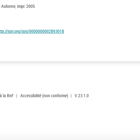
el Aulonne, impr. 2005
ttp://isni.org/isni/0000000002893018
 à la BnF
|
Accessibilité (non conforme)
|
V 23.1.0