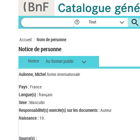
Panneau de gestion des cookies
Tout
Accueil
Nom de personne
Notice de personne
Notice
Au format public
Aulonne, Michel
forme internationale
Pays :
France
Langue(s) :
français
Sexe :
Masculin
Responsabilité(s) exercée(s) sur les documents :
Auteur
Naissance :
19..
Source(s) :