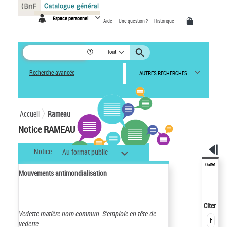
Panneau de gestion des cookies
Espace personnel
Aide
Une question ?
Historique
Tout
Recherche avancée
AUTRES RECHERCHES
Accueil
Rameau
Notice RAMEAU
Notice
Au format public
Outils
Mouvements antimondialisation
Citer
Vedette matière nom commun.
S'emploie en tête de
vedette.