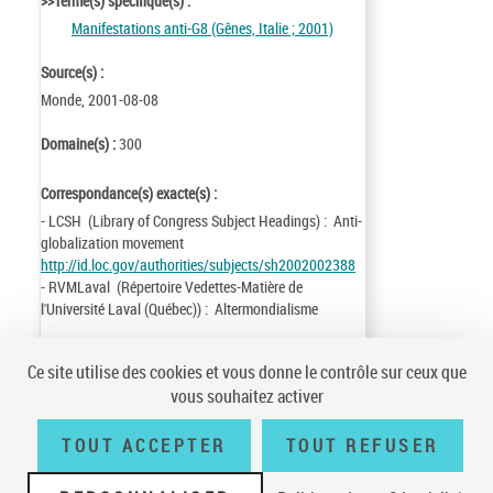
>>Terme(s) spécifique(s) :
Manifestations anti-G8 (Gênes, Italie ; 2001)
Source(s) :
Monde, 2001-08-08
Domaine(s) :
300
Correspondance(s) exacte(s) :
- LCSH (Library of Congress Subject Headings) : Anti-
globalization movement
http://id.loc.gov/authorities/subjects/sh2002002388
- RVMLaval (Répertoire Vedettes-Matière de
l'Université Laval (Québec)) : Altermondialisme
Identifiant de la notice :
ark:/12148/cb137406306
Ce site utilise des cookies et vous donne le contrôle sur ceux que
Notice n° :
FRBNF13740630
vous souhaitez activer
Création :
01/08/10
Mise à jour :
19/08/02
TOUT ACCEPTER
TOUT REFUSER