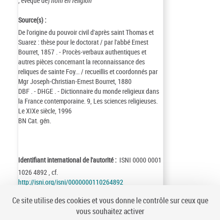
; évêque de)
nom en religion
Source(s) :
De l'origine du pouvoir civil d'après saint Thomas et
Suarez : thèse pour le doctorat / par l'abbé Ernest
Bourret, 1857 . - Procès-verbaux authentiques et
autres pièces concernant la reconnaissance des
reliques de sainte Foy... / recueillis et coordonnés par
Mgr Joseph-Christian-Ernest Bourret, 1880
DBF . - DHGE . - Dictionnaire du monde religieux dans
la France contemporaine. 9, Les sciences religieuses.
Le XIXe siècle, 1996
BN Cat. gén.
Identifiant international de l'autorité :
ISNI 0000 0001
1026 4892 , cf.
http://isni.org/isni/0000000110264892
Identifiant de la notice :
ark:/12148/cb13596306n
Ce site utilise des cookies et vous donne le contrôle sur ceux que
Notice n° :
FRBNF13596306
vous souhaitez activer
Création :
00/02/11
Mise à jour :
21/06/18