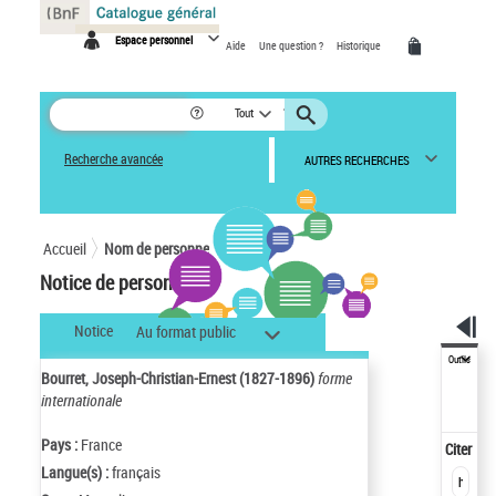
Panneau de gestion des cookies
Espace personnel
Aide
Une question ?
Historique
Tout
Recherche avancée
AUTRES RECHERCHES
Accueil
Nom de personne
Notice de personne
Notice
Au format public
Outils
Bourret, Joseph-Christian-Ernest (1827-1896)
forme
internationale
Pays :
France
Citer
Langue(s) :
français