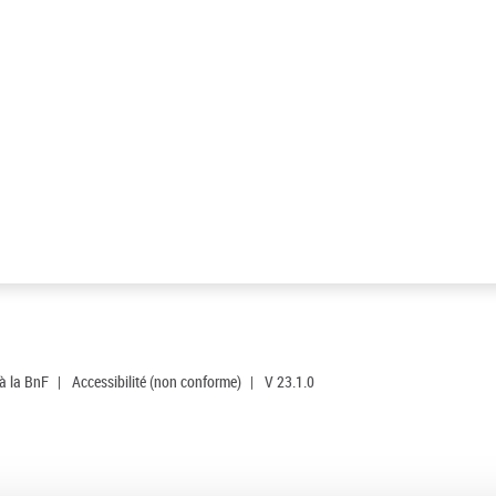
 à la BnF
|
Accessibilité (non conforme)
|
V 23.1.0