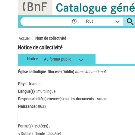
Panneau de gestion des cookies
Tout
Accueil
Nom de collectivité
Notice de collectivité
Notice
Au format public
Église catholique. Diocese (Dublin)
forme internationale
Pays :
Irlande
Langue(s) :
multilingue
Responsabilité(s) exercée(s) sur les documents :
Auteur
Naissance :
0633
Forme(s) rejetée(s) :
< Dublin (Irlande ; diocèse)