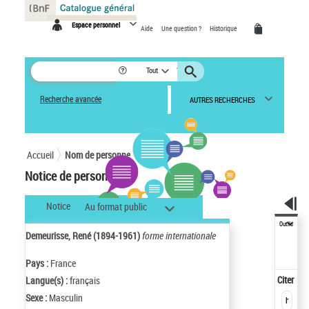
Panneau de gestion des cookies
Espace personnel
Aide
Une question ?
Historique
Tout
Recherche avancée
AUTRES RECHERCHES
Accueil
Nom de personne
Notice de personne
Notice
Au format public
Outils
Demeurisse, René (1894-1961)
forme internationale
Pays :
France
Citer
Langue(s) :
français
Sexe :
Masculin