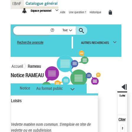
Panneau de gestion des cookies
Espace personnel
Aide
Une question ?
Historique
Tout
Recherche avancée
AUTRES RECHERCHES
Accueil
Rameau
Notice RAMEAU
Notice
Au format public
Outils
Loisirs
Citer
Vedette matière nom commun.
S'emploie en tête de
vedette ou en subdivision.