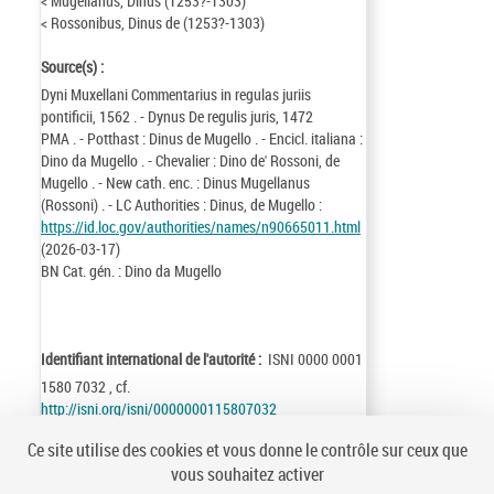
< Mugellanus, Dinus (1253?-1303)
< Rossonibus, Dinus de (1253?-1303)
Source(s) :
Dyni Muxellani Commentarius in regulas juriis
pontificii, 1562 . - Dynus De regulis juris, 1472
PMA . - Potthast : Dinus de Mugello . - Encicl. italiana :
Dino da Mugello . - Chevalier : Dino de' Rossoni, de
Mugello . - New cath. enc. : Dinus Mugellanus
(Rossoni) . - LC Authorities : Dinus, de Mugello :
https://id.loc.gov/authorities/names/n90665011.html
(2026-03-17)
BN Cat. gén. : Dino da Mugello
Identifiant international de l'autorité :
ISNI 0000 0001
1580 7032 , cf.
http://isni.org/isni/0000000115807032
Identifiant de la notice :
ark:/12148/cb13482004s
Ce site utilise des cookies et vous donne le contrôle sur ceux que
Notice n° :
FRBNF13482004
vous souhaitez activer
Création :
96/11/12
Mise à jour :
26/03/17