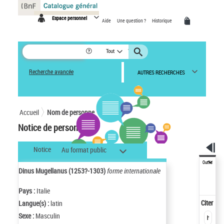
Panneau de gestion des cookies
Espace personnel
Aide
Une question ?
Historique
Tout
Recherche avancée
AUTRES RECHERCHES
Accueil
Nom de personne
Notice de personne
Notice
Au format public
Outils
Dinus Mugellanus (1253?-1303)
forme internationale
Pays :
Italie
Citer
Langue(s) :
latin
Sexe :
Masculin