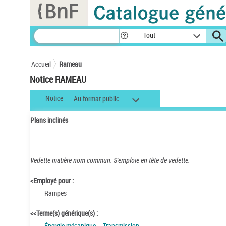
Panneau de gestion des cookies
Tout
Accueil
Rameau
Notice RAMEAU
Notice
Au format public
Plans inclinés
Vedette matière nom commun.
S'emploie en tête de vedette.
<Employé pour :
Rampes
<<Terme(s) générique(s) :
Énergie mécanique -- Transmission