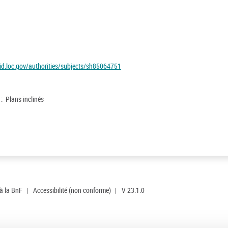
/id.loc.gov/authorities/subjects/sh85064751
 : Plans inclinés
 à la BnF
|
Accessibilité (non conforme)
|
V 23.1.0