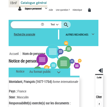
Panneau de gestion des cookies
Espace personnel
Aide
Une question ?
Historique
Tout
Recherche avancée
AUTRES RECHERCHES
Accueil
Nom de personne
Notice de personne
Notice
Au format public
Outils
Montalant, François (1677-1754)
forme internationale
Pays :
France
Citer
Sexe :
Masculin
Responsabilité(s) exercée(s) sur les documents :