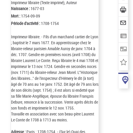
Imprimeur libraire (Texte imprimé), Auteur
Naissance :
1677-03
Mort :
1754-09-09
Période d'activité :
1708-1754
Imprimeur-libraire. - Fils d'un marchand cartier de Lyon
; baptisé le 7 mars 1677. En apprentissage chez le
libraire-relieur parisien Amable Auroy de janv. 1704 à
déc. 1707. Gendre en premières noces (avril 1708) du
libraire Laurent Le Conte. Reçu libraire le 4 mai 1708 et
imprimeur le 13 nov. 1724. Gendre en secondes noces
(nov. 1711) du libraire-relieur Jean Morel. L'"Historique
des libraires..." de l'inspecteur d'Hémery le dit (à tort)
âgé de 70 ans au 1er janv. 1752. Dit âgé de 79 ans lors
de son décès (sept. 1754) ; il est alors si endetté que
sa fille Marie-Angélique, épouse du libraire François
Debure, renonce à la succession. Vente après décès de
son fonds et imprimerie le 12 nov. 1755.
Travaille en association avec son beau-père Laurent
Le Conte de 1708 à 1713 au moins.
Adresse :
Paris : 1708-1754. - (Sur le) Quai des