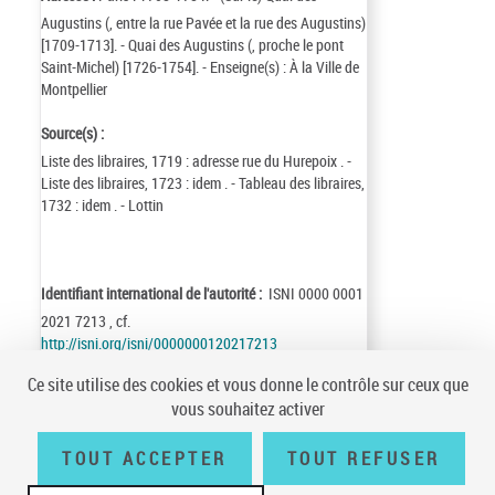
Augustins (, entre la rue Pavée et la rue des Augustins)
[1709-1713]. - Quai des Augustins (, proche le pont
Saint-Michel) [1726-1754]. - Enseigne(s) : À la Ville de
Montpellier
Source(s) :
Liste des libraires, 1719 : adresse rue du Hurepoix . -
Liste des libraires, 1723 : idem . - Tableau des libraires,
1732 : idem . - Lottin
Identifiant international de l'autorité :
ISNI 0000 0001
2021 7213 , cf.
http://isni.org/isni/0000000120217213
Identifiant de la notice :
ark:/12148/cb13328009j
Ce site utilise des cookies et vous donne le contrôle sur ceux que
Notice n° :
FRBNF13328009
vous souhaitez activer
Création :
98/09/10
Mise à jour :
20/09/30
TOUT ACCEPTER
TOUT REFUSER