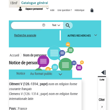
Panneau de gestion des cookies
Espace personnel
Aide
Une question ?
Historique
Tout
Recherche avancée
AUTRES RECHERCHES
Accueil
Nom de personne
Notice de personne
Notice
Au format public
Outils
Clément V (126.-1314 ; pape)
nom en religion forme
courante français
Clemens V (126.-1314 ; pape)
nom en religion forme
internationale latin
Citer
Pays :
France