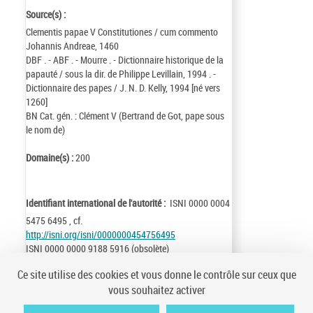
Source(s) :
Clementis papae V Constitutiones / cum commento
Johannis Andreae, 1460
DBF . - ABF . - Mourre . - Dictionnaire historique de la
papauté / sous la dir. de Philippe Levillain, 1994 . -
Dictionnaire des papes / J. N. D. Kelly, 1994 [né vers
1260]
BN Cat. gén. : Clément V (Bertrand de Got, pape sous
le nom de)
Domaine(s) :
200
Identifiant international de l'autorité :
ISNI 0000 0004
5475 6495 , cf.
http://isni.org/isni/0000000454756495
ISNI 0000 0000 9188 5916 (obsolète)
Identifiant de la notice :
ark:/12148/cb133203428
Ce site utilise des cookies et vous donne le contrôle sur ceux que
Notice n° :
FRBNF13320342
vous souhaitez activer
Création :
96/09/06
Mise à jour :
21/03/18